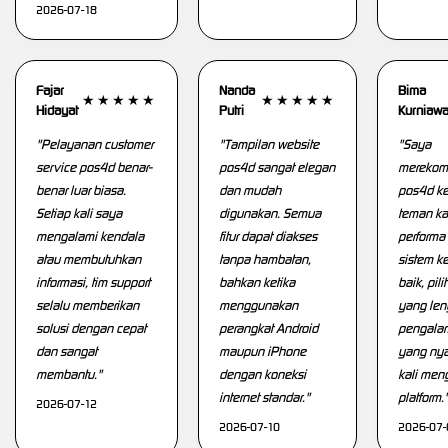
2026-07-18
Fajar
Nanda
Bima
★★★★★
★★★★★
Hidayat
Putri
Kurniaw
"Pelayanan customer
"Tampilan website
"Saya
service pos4d benar-
pos4d sangat elegan
merekom
benar luar biasa.
dan mudah
pos4d k
Setiap kali saya
digunakan. Semua
teman ka
mengalami kendala
fitur dapat diakses
performa 
atau membutuhkan
tanpa hambatan,
sistem 
informasi, tim support
bahkan ketika
baik, pil
selalu memberikan
menggunakan
yang len
solusi dengan cepat
perangkat Android
pengala
dan sangat
maupun iPhone
yang nya
membantu."
dengan koneksi
kali men
internet standar."
platform.
2026-07-12
2026-07-10
2026-07-