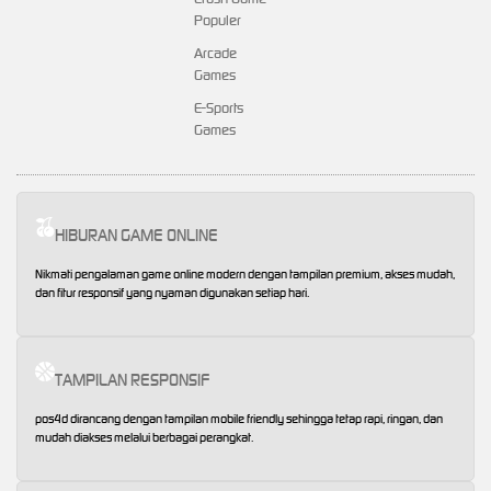
Populer
Arcade
Games
E-Sports
Games
HIBURAN GAME ONLINE
Nikmati pengalaman game online modern dengan tampilan premium, akses mudah,
dan fitur responsif yang nyaman digunakan setiap hari.
TAMPILAN RESPONSIF
pos4d dirancang dengan tampilan mobile friendly sehingga tetap rapi, ringan, dan
mudah diakses melalui berbagai perangkat.