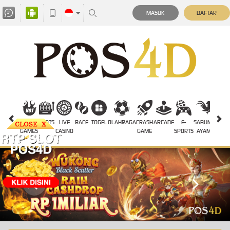
MASUK
DAFTAR
HOT
SLOTS
LIVE
RACE
TOGEL
OLAHRAGA
CRASH
ARCADE
E-
SABUNG
PROM
GAMES
CASINO
GAME
SPORTS
AYAM