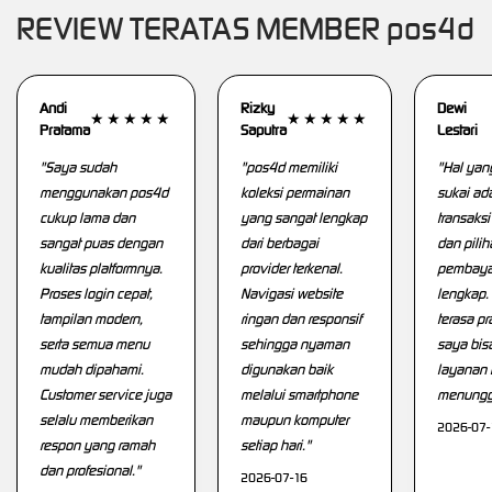
Tentu. Tim customer service pos4d tersedia selama 24 jam setiap
REVIEW TERATAS MEMBER pos4d
hari untuk membantu berbagai kebutuhan pengguna, mulai dari
proses pendaftaran, informasi akun, kendala teknis, hingga
pertanyaan umum. Layanan dapat dihubungi melalui Live Chat
maupun media komunikasi resmi yang tersedia di platform.
Andi
Rizky
Dewi
★★★★★
★★★★★
Pratama
Saputra
Lestari
"Saya sudah
"pos4d memiliki
"Hal yan
menggunakan pos4d
koleksi permainan
sukai ad
cukup lama dan
yang sangat lengkap
transaks
sangat puas dengan
dari berbagai
dan pili
kualitas platformnya.
provider terkenal.
pembaya
Proses login cepat,
Navigasi website
lengkap.
tampilan modern,
ringan dan responsif
terasa pr
serta semua menu
sehingga nyaman
saya bis
mudah dipahami.
digunakan baik
layanan 
Customer service juga
melalui smartphone
menungg
selalu memberikan
maupun komputer
2026-07-
respon yang ramah
setiap hari."
dan profesional."
2026-07-16