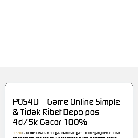
P
A
POS4D | Game Online Simple
& Tidak Ribet Depo pos
4d/5k Gacor 100%
pos4d
hadir menawarkan pengalaman main game online yang benar-benar