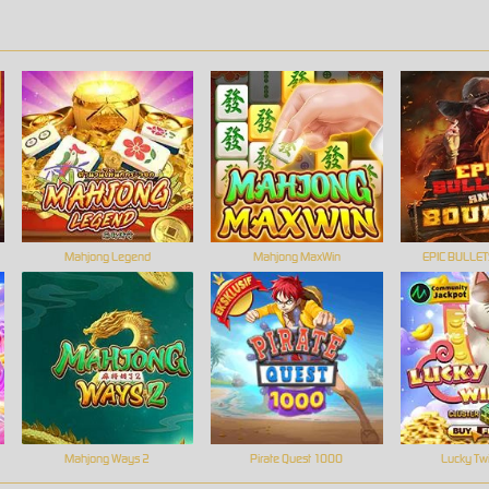
Mahjong Legend
Mahjong MaxWin
EPIC BULLE
Mahjong Ways 2
Pirate Quest 1000
Lucky Twi