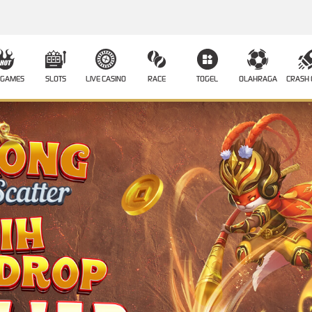
 GAMES
SLOTS
LIVE CASINO
RACE
TOGEL
OLAHRAGA
CRASH