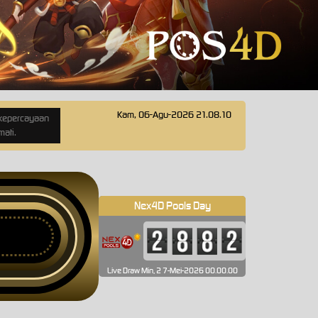
Kam, 06-Agu-2026 21.08.12
 kepercayaan
ati.
Nex4D Pools Day
Live Draw Min, 2 7-Mei-2026 00.00.00