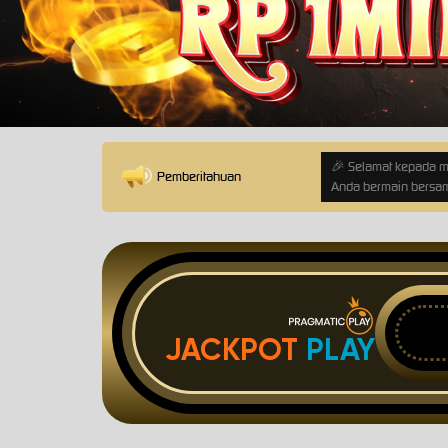
🎉 Selamat kepada m
Pemberitahuan
Anda bermain bersam
JACKPOT
PLAY