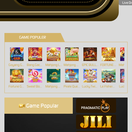
Live D
GAME POPULER
Goyang Gaib
Bang Gacor 1000
Mahjong Legend
Mahjong MaxWin
EPIC BULLETS &BOUNTY
FORTUNE GARUDA 500
Mahj
Fortune Gems 500
Sweet Bonanza 2500
Mahjong Ways 2
Pirate Quest 1000
Lucky Twins Wilds
Le Fisherman
Lucky Ne
Game Popular