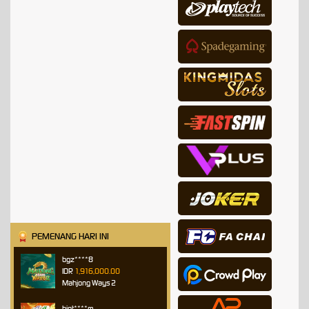
PEMENANG HARI INI
bgz****8
IDR
1,916,000.00
Mahjong Ways 2
bint****m