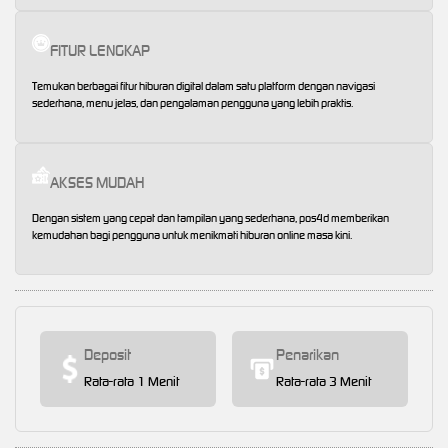
FITUR LENGKAP
Temukan berbagai fitur hiburan digital dalam satu platform dengan navigasi
sederhana, menu jelas, dan pengalaman pengguna yang lebih praktis.
AKSES MUDAH
Dengan sistem yang cepat dan tampilan yang sederhana, pos4d memberikan
kemudahan bagi pengguna untuk menikmati hiburan online masa kini.
Deposit
Penarikan
Rata-rata 1 Menit
Rata-rata 3 Menit