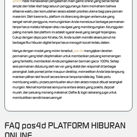
pos4d
hadir menawarkan pengalaman main game online yang benar-benar
simple dan tidak ribet bagi seluruh penggunanya. Kami memahami bahwa
efisiensi waktu dan kemudahan akses adalah prioritas utama bagi para pemain
masa kini. Oleh karena itu, platform ini dirancang dengan antarmuka yang
sangat ramah pengguna, memungkinkan Anda menelusuri berbagai permainan
tanpa harus melalui tahapan atau navigasi yang membingungkan. Keunggulan
paling menarik dari platform ini adalah syarat awal yang sangat terjangkau.
Cukup dengan depo pos 4d atau 5k, Anda sudah memiliki akses penuh ke
berbagai fitur hiburan digital tanpa harus merogoh kocek terlalu dalam.
Hanya dengan modal yang minim tersebut,
pos 4d
menyajikan deretan
permainan yang telah dioptimalkan untuk memberikan peluang kemenangan
yang fantastis, memberikan Anda pengalaman bermain gacor 100%. Setiap
sesi permainan didukung oleh server yang stabil dan responsif di berbagai
perangkat, baik ponsel pintar maupun desktop, memastikan Anda bisa langsung
mainkan pilihan slot favorit secara lancar tanpa kendala lag. Tidak perlu
membuang waktu, proses pembuatan akun dan akses masuk dibuat sesingkat
mungkin. Nikmati kombinasi sempurna antara akses yang praktis, deposit
murah, dan peluang menang maksimal. Daftar & login sekarang juga untuk
membuktikan sendiri keseruannya!
FAQ pos4d PLATFORM HIBURAN
ONLINE