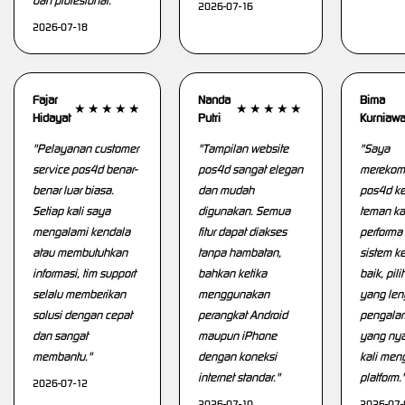
dan profesional."
2026-07-16
2026-07-18
Fajar
Nanda
Bima
★★★★★
★★★★★
Hidayat
Putri
Kurniaw
"Pelayanan customer
"Tampilan website
"Saya
service pos4d benar-
pos4d sangat elegan
merekom
benar luar biasa.
dan mudah
pos4d k
Setiap kali saya
digunakan. Semua
teman ka
mengalami kendala
fitur dapat diakses
performa 
atau membutuhkan
tanpa hambatan,
sistem 
informasi, tim support
bahkan ketika
baik, pil
selalu memberikan
menggunakan
yang len
solusi dengan cepat
perangkat Android
pengala
dan sangat
maupun iPhone
yang nya
membantu."
dengan koneksi
kali men
internet standar."
platform.
2026-07-12
2026-07-10
2026-07-