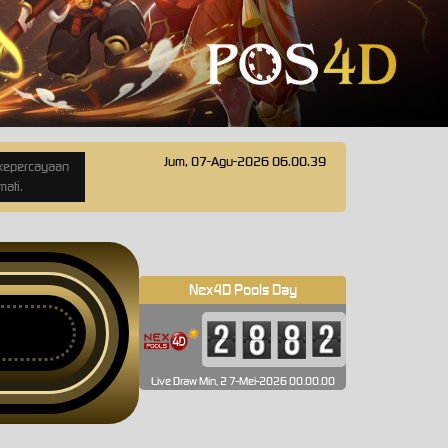
Jum, 07-Agu-2026 06.00.40
 kepercayaan
ati.
Nex4D Pools Day
Live Draw Min, 2 7-Mei-2026 00.00.00