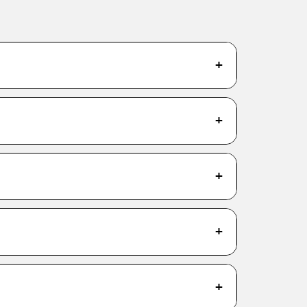
+
f, serta sistem yang mudah digunakan. Platform ini
+
an selama 24 jam. Kombinasi tersebut menjadikan platform
+
ai tampilan maupun performa karena seluruh fitur dapat
+
proses verifikasi. Setelah akun berhasil dibuat, pengguna
+