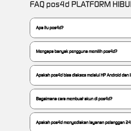
FAQ pos4d PLATFORM HIBU
Apa itu pos4d?
pos4d merupakan platform hiburan online yang menghadirkan
dirancang agar pengguna dapat menikmati pengalaman ya
Mengapa banyak pengguna memilih pos4d?
pos4d menawarkan antarmuka yang sederhana, proses akses
ini sebagai salah satu pilihan favorit bagi pengguna y
Apakah pos4d bisa diakses melalui HP Android dan
Ya. pos4d telah dioptimalkan untuk berbagai perangkat sep
berjalan dengan baik pada berbagai ukuran layar.
Bagaimana cara membuat akun di pos4d?
Untuk membuat akun, cukup klik tombol Daftar, isi data yan
dapat langsung mengakses seluruh fitur yang tersedia di p
Apakah pos4d menyediakan layanan pelanggan 24