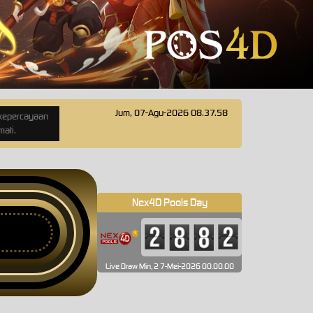
Jum, 07-Agu-2026 08.37.59
 kepercayaan
ati.
Nex4D Pools Day
Live Draw Min, 2 7-Mei-2026 00.00.00