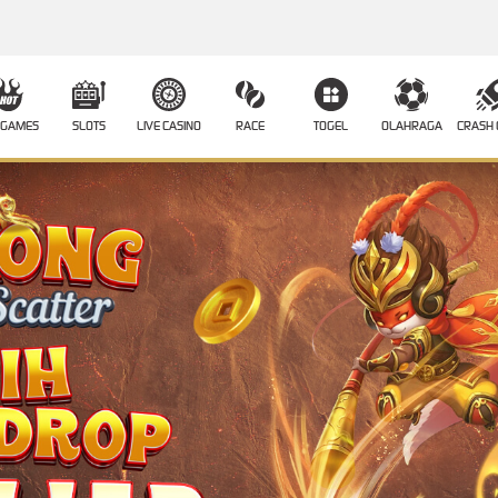
 GAMES
SLOTS
LIVE CASINO
RACE
TOGEL
OLAHRAGA
CRASH