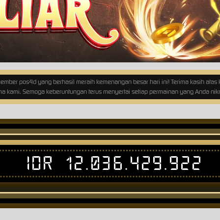
ember pos4d yang berhasil meraih kemenangan besar hari ini! Terima kasih atas
a kami. Semoga keberuntungan terus menyertai setiap permainan yang Anda nikm
IDR 12.036.432.756