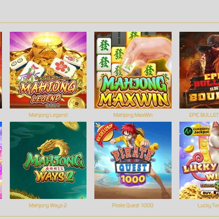
Mahjong Legend
Mahjong MaxWin
EPIC BULLE
Mahjong Ways 2
Pirate Quest 1000
Lucky Twi