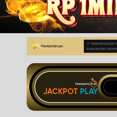
🎉 Selamat kepada m
Pemberitahuan
Anda bermain bersam
JACKPOT
PLAY