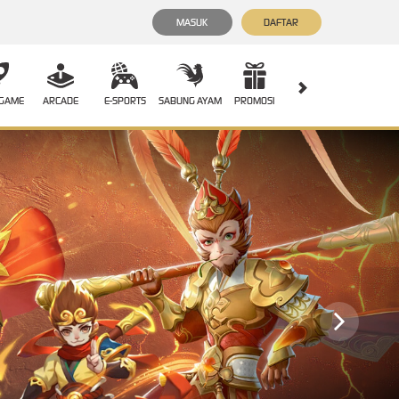
MASUK
DAFTAR
 GAME
ARCADE
E-SPORTS
SABUNG AYAM
PROMOSI