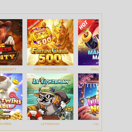
TS &BOUNTY
FORTUNE GARUDA 500
Mahjong Magic
ns Wilds
Le Fisherman
Lucky Neko