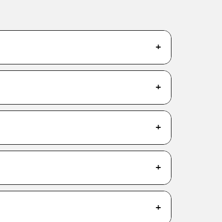
+
f, serta sistem yang mudah digunakan. Platform ini
+
an selama 24 jam. Kombinasi tersebut menjadikan platform
+
ai tampilan maupun performa karena seluruh fitur dapat
+
proses verifikasi. Setelah akun berhasil dibuat, pengguna
+