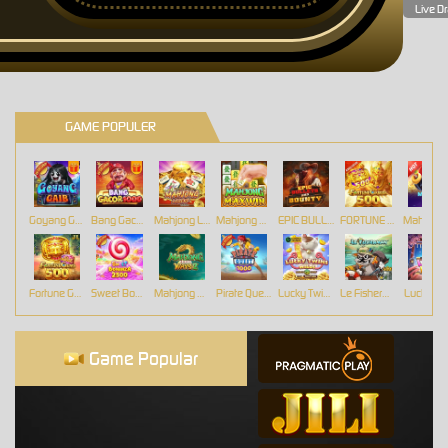
Live D
GAME POPULER
Goyang Gaib
Bang Gacor 1000
Mahjong Legend
Mahjong MaxWin
EPIC BULLETS &BOUNTY
FORTUNE GARUDA 500
Mahj
Fortune Gems 500
Sweet Bonanza 2500
Mahjong Ways 2
Pirate Quest 1000
Lucky Twins Wilds
Le Fisherman
Lucky Ne
Game Popular