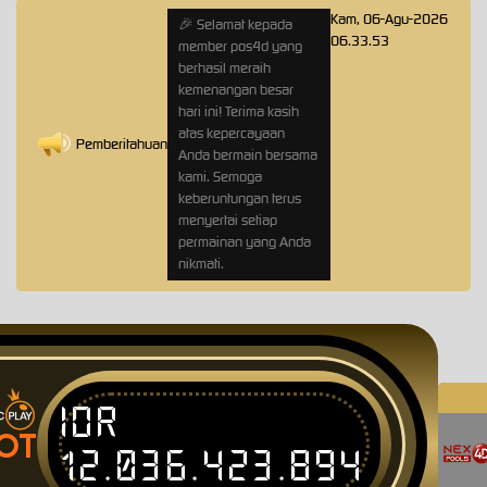
Kam, 06-Agu-2026
🎉 Selamat kepada
06.33.54
member pos4d yang
berhasil meraih
kemenangan besar
hari ini! Terima kasih
atas kepercayaan
Pemberitahuan
Anda bermain bersama
kami. Semoga
keberuntungan terus
menyertai setiap
permainan yang Anda
nikmati.
IDR
OT
12.036.425.735