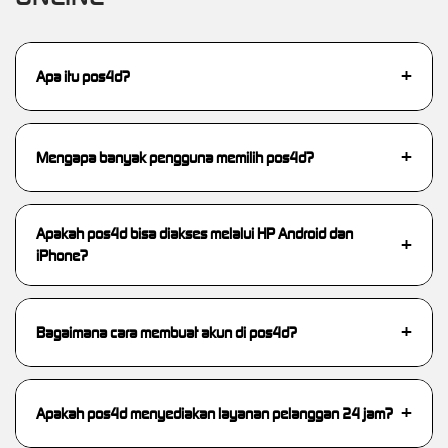
+
Apa itu pos4d?
pos4d merupakan platform hiburan online yang menghadirkan
+
berbagai pilihan permainan digital dengan teknologi modern,
Mengapa banyak pengguna memilih pos4d?
tampilan responsif, serta sistem yang mudah digunakan. Platform ini
dirancang agar pengguna dapat menikmati pengalaman yang
nyaman melalui desktop maupun smartphone dengan performa
pos4d menawarkan antarmuka yang sederhana, proses akses yang
Apakah pos4d bisa diakses melalui HP Android dan
yang stabil.
cepat, pilihan permainan yang lengkap, serta dukungan layanan
+
iPhone?
pelanggan selama 24 jam. Kombinasi tersebut menjadikan platform
ini sebagai salah satu pilihan favorit bagi pengguna yang
mengutamakan kenyamanan dan kemudahan.
Ya. pos4d telah dioptimalkan untuk berbagai perangkat seperti
+
Android, iPhone, tablet, dan komputer. Pengguna tidak perlu
Bagaimana cara membuat akun di pos4d?
khawatir mengenai tampilan maupun performa karena seluruh fitur
dapat berjalan dengan baik pada berbagai ukuran layar.
Untuk membuat akun, cukup klik tombol Daftar, isi data yang diminta
+
secara lengkap, buat username dan password yang aman, lalu
Apakah pos4d menyediakan layanan pelanggan 24 jam?
selesaikan proses verifikasi. Setelah akun berhasil dibuat, pengguna