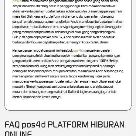
pos4d
hadir menawarkan pengalaman main game online yang benar-benar
simple dan tidak ribet bagi seluruh penggunanya. Kami memahami bahwa
efisiensi waktu dan kemudahan akses adalah prioritas utama bagi para pemain
masa kini. Oleh karena itu, platform ini dirancang dengan antarmuka yang
sangat ramah pengguna, memungkinkan Anda menelusuri berbagai permainan
tanpa harus melalui tahapan atau navigasi yang membingungkan. Keunggulan
paling menarik dari platform ini adalah syarat awal yang sangat terjangkau.
Cukup dengan depo pos 4d atau 5k, Anda sudah memiliki akses penuh ke
berbagai fitur hiburan digital tanpa harus merogoh kocek terlalu dalam.
Hanya dengan modal yang minim tersebut,
pos 4d
menyajikan deretan
permainan yang telah dioptimalkan untuk memberikan peluang kemenangan
yang fantastis, memberikan Anda pengalaman bermain gacor 100%. Setiap
sesi permainan didukung oleh server yang stabil dan responsif di berbagai
perangkat, baik ponsel pintar maupun desktop, memastikan Anda bisa langsung
mainkan pilihan slot favorit secara lancar tanpa kendala lag. Tidak perlu
membuang waktu, proses pembuatan akun dan akses masuk dibuat sesingkat
mungkin. Nikmati kombinasi sempurna antara akses yang praktis, deposit
murah, dan peluang menang maksimal. Daftar & login sekarang juga untuk
membuktikan sendiri keseruannya!
FAQ pos4d PLATFORM HIBURAN
ONLINE