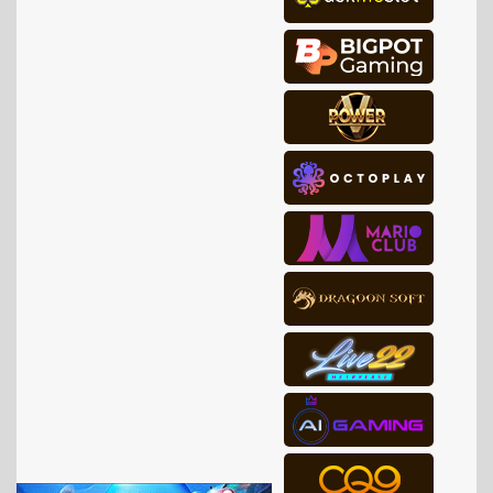
IDR
488,800.00
Mahjong Wins 2
p***t
IDR
442,800.00
Sweet Bonanza 1000
du****e
IDR
432,440.00
Mahjong Wins 3 – Black
Scatter