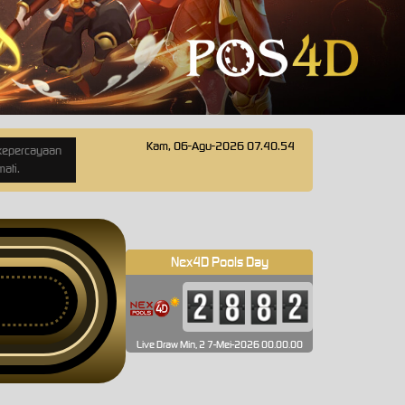
Kam, 06-Agu-2026 07.40.55
 kepercayaan
ati.
Nex4D Pools Day
Live Draw Min, 2 7-Mei-2026 00.00.00