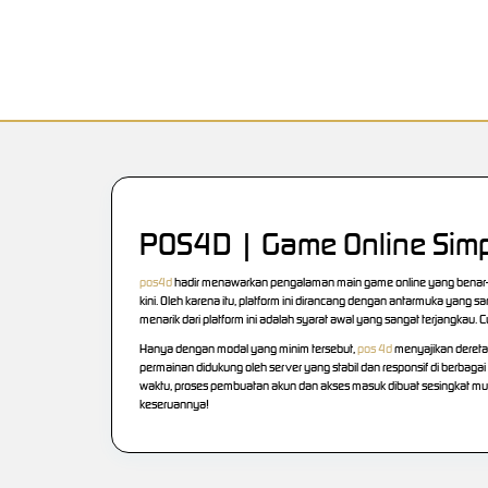
du****e
IDR
432,440.00
Mahjong Wins 3 – Black Scatter
POS4D | Game Online Sim
pos4d
hadir menawarkan pengalaman main game online yang benar-be
kini. Oleh karena itu, platform ini dirancang dengan antarmuka ya
menarik dari platform ini adalah syarat awal yang sangat terjangkau.
Hanya dengan modal yang minim tersebut,
pos 4d
menyajikan dereta
permainan didukung oleh server yang stabil dan responsif di berbagai
waktu, proses pembuatan akun dan akses masuk dibuat sesingkat mung
keseruannya!