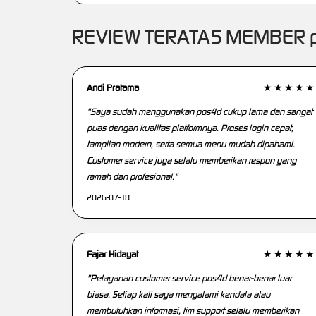
Tentu. Tim customer service pos4d tersedia selama 24 jam 
REVIEW TERATAS MEMBER 
umum. Layanan dapat dihubungi melalui Live Chat maupun m
Andi Pratama
★★★★★
"Saya sudah menggunakan pos4d cukup lama dan sangat
puas dengan kualitas platformnya. Proses login cepat,
tampilan modern, serta semua menu mudah dipahami.
Customer service juga selalu memberikan respon yang
ramah dan profesional."
2026-07-18
Fajar Hidayat
★★★★★
"Pelayanan customer service pos4d benar-benar luar
biasa. Setiap kali saya mengalami kendala atau
membutuhkan informasi, tim support selalu memberikan