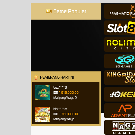
Game Popular
PEMENANG HARI INI
bgz****8
IDR
1,916,000.00
Mahjong Ways 2
bint****m
IDR
1,360,000.00
Mahjong Ways
bgz****8