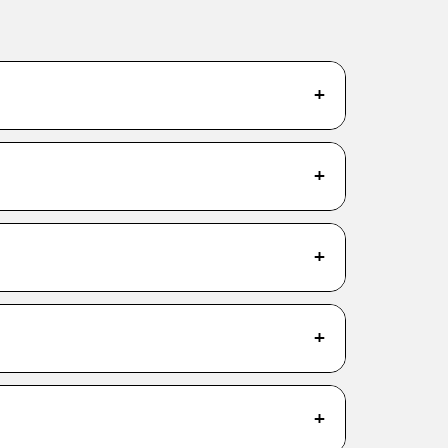
+
f, serta sistem yang mudah digunakan. Platform ini
+
an selama 24 jam. Kombinasi tersebut menjadikan platform
+
ai tampilan maupun performa karena seluruh fitur dapat
+
proses verifikasi. Setelah akun berhasil dibuat, pengguna
+