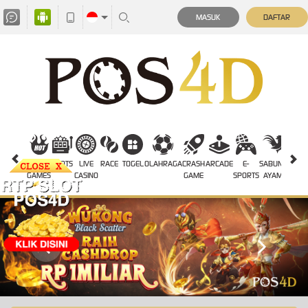
MASUK
DAFTAR
HOT
SLOTS
LIVE
RACE
TOGEL
OLAHRAGA
CRASH
ARCADE
E-
SABUNG
PROM
GAMES
CASINO
GAME
SPORTS
AYAM