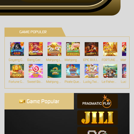
GAME POPULER
Goyang Gaib
Bang Gacor 1000
Mahjong Legend
Mahjong MaxWin
EPIC BULLETS &BOUNTY
FORTUNE GARUDA 500
Mahj
Fortune Gems 500
Sweet Bonanza 2500
Mahjong Ways 2
Pirate Quest 1000
Lucky Twins Wilds
Le Fisherman
Lucky Ne
Game Popular