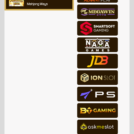
Mahjong Ways
bgz****8
IDR
1,025,000.00
Wild Bandito
p***t
IDR
1,023,550.00
Sweet Bonanza 1000
du****e
IDR
1,009,440.00
Mahjong Wins 3 – Black
Scatter
ciab****g
IDR
815,000.00
Mahjong Ways 2
p***t
IDR
674,900.00
Sweet Bonanza 1000
mazd****9
IDR
488,800.00