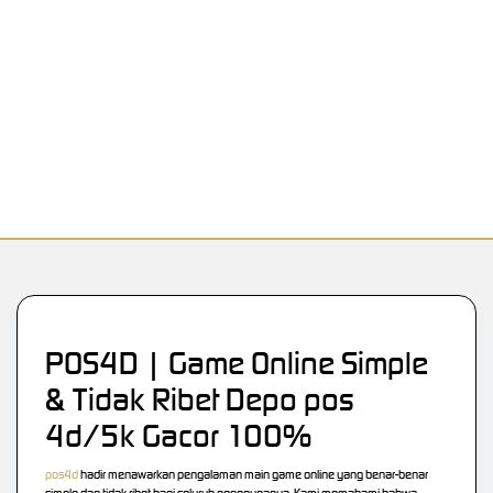
P
A
POS4D | Game Online Simple
& Tidak Ribet Depo pos
4d/5k Gacor 100%
pos4d
hadir menawarkan pengalaman main game online yang benar-benar