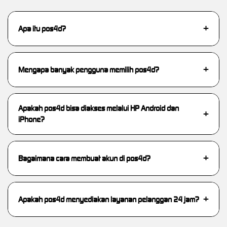
+
Apa itu pos4d?
pos4d merupakan platform hiburan online yang menghadirkan
+
berbagai pilihan permainan digital dengan teknologi modern,
Mengapa banyak pengguna memilih pos4d?
tampilan responsif, serta sistem yang mudah digunakan. Platform ini
dirancang agar pengguna dapat menikmati pengalaman yang
nyaman melalui desktop maupun smartphone dengan performa
pos4d menawarkan antarmuka yang sederhana, proses akses yang
Apakah pos4d bisa diakses melalui HP Android dan
yang stabil.
cepat, pilihan permainan yang lengkap, serta dukungan layanan
+
iPhone?
pelanggan selama 24 jam. Kombinasi tersebut menjadikan platform
ini sebagai salah satu pilihan favorit bagi pengguna yang
mengutamakan kenyamanan dan kemudahan.
Ya. pos4d telah dioptimalkan untuk berbagai perangkat seperti
+
Android, iPhone, tablet, dan komputer. Pengguna tidak perlu
Bagaimana cara membuat akun di pos4d?
khawatir mengenai tampilan maupun performa karena seluruh fitur
dapat berjalan dengan baik pada berbagai ukuran layar.
Untuk membuat akun, cukup klik tombol Daftar, isi data yang diminta
+
secara lengkap, buat username dan password yang aman, lalu
Apakah pos4d menyediakan layanan pelanggan 24 jam?
selesaikan proses verifikasi. Setelah akun berhasil dibuat, pengguna
dapat langsung mengakses seluruh fitur yang tersedia di pos4d.