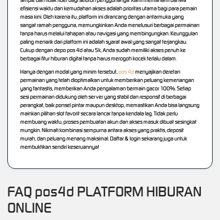
simple dan tidak ribet bagi seluruh penggunanya. Kami memahami bahwa
efisiensi waktu dan kemudahan akses adalah prioritas utama bagi para pemain
masa kini. Oleh karena itu, platform ini dirancang dengan antarmuka yang
sangat ramah pengguna, memungkinkan Anda menelusuri berbagai permainan
tanpa harus melalui tahapan atau navigasi yang membingungkan. Keunggulan
paling menarik dari platform ini adalah syarat awal yang sangat terjangkau.
Cukup dengan depo pos 4d atau 5k, Anda sudah memiliki akses penuh ke
berbagai fitur hiburan digital tanpa harus merogoh kocek terlalu dalam.
Hanya dengan modal yang minim tersebut,
pos 4d
menyajikan deretan
permainan yang telah dioptimalkan untuk memberikan peluang kemenangan
yang fantastis, memberikan Anda pengalaman bermain gacor 100%. Setiap
sesi permainan didukung oleh server yang stabil dan responsif di berbagai
perangkat, baik ponsel pintar maupun desktop, memastikan Anda bisa langsung
mainkan pilihan slot favorit secara lancar tanpa kendala lag. Tidak perlu
membuang waktu, proses pembuatan akun dan akses masuk dibuat sesingkat
mungkin. Nikmati kombinasi sempurna antara akses yang praktis, deposit
murah, dan peluang menang maksimal. Daftar & login sekarang juga untuk
membuktikan sendiri keseruannya!
FAQ pos4d PLATFORM HIBURAN
ONLINE