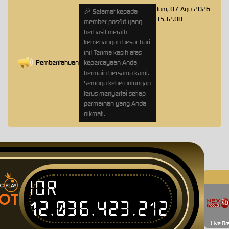
Jum, 07-Agu-2026
🎉 Selamat kepada
15.12.09
member pos4d yang
berhasil meraih
kemenangan besar hari
ini! Terima kasih atas
Pemberitahuan
kepercayaan Anda
bermain bersama kami.
Semoga keberuntungan
terus menyertai setiap
permainan yang Anda
nikmati.
IDR
OT
12.036.424.377
Live D