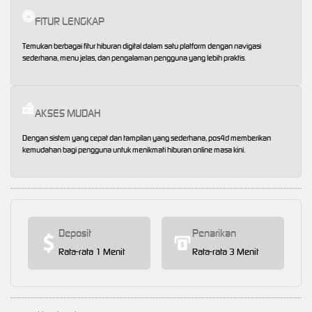
FITUR LENGKAP
Temukan berbagai fitur hiburan digital dalam satu platform dengan navigasi
sederhana, menu jelas, dan pengalaman pengguna yang lebih praktis.
AKSES MUDAH
Dengan sistem yang cepat dan tampilan yang sederhana, pos4d memberikan
kemudahan bagi pengguna untuk menikmati hiburan online masa kini.
Deposit
Penarikan
Rata-rata 1 Menit
Rata-rata 3 Menit