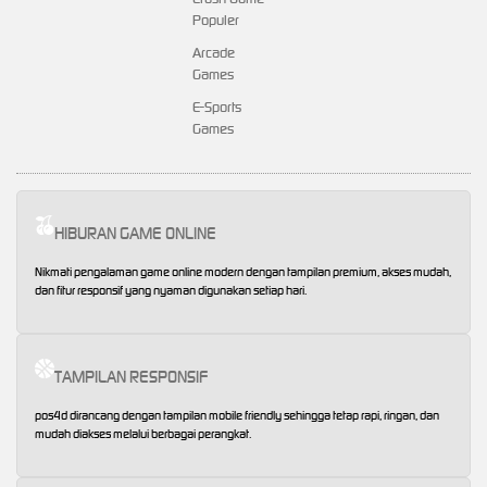
Populer
Arcade
Games
E-Sports
Games
HIBURAN GAME ONLINE
Nikmati pengalaman game online modern dengan tampilan premium, akses mudah,
dan fitur responsif yang nyaman digunakan setiap hari.
TAMPILAN RESPONSIF
pos4d dirancang dengan tampilan mobile friendly sehingga tetap rapi, ringan, dan
mudah diakses melalui berbagai perangkat.