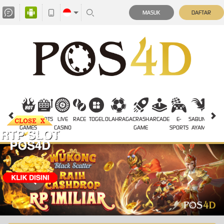
MASUK
DAFTAR
HOT
SLOTS
LIVE
RACE
TOGEL
OLAHRAGA
CRASH
ARCADE
E-
SABUNG
PROM
GAMES
CASINO
GAME
SPORTS
AYAM