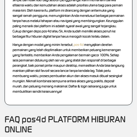
simple dan tidak ribet bagi seluruh penggunanya. Kami memahami bahwa
efisiensi waktu dan kemudahan akses adalah prioritas utama bagi para pemain
masa kini. Oleh karena itu, platform ini dirancang dengan antarmuka yang
sangat ramah pengguna, memungkinkan Anda menelusuri berbagai permainan
tanpa harus melalui tahapan atau navigasi yang membingungkan. Keunggulan
paling menarik dari platform ini adalah syarat awal yang sangat terjangkau.
Cukup dengan depo pos 4d atau 5k, Anda sudah memiliki akses penuh ke
berbagai fitur hiburan digital tanpa harus merogoh kocek terlalu dalam.
Hanya dengan modal yang minim tersebut,
pos 4d
menyajikan deretan
permainan yang telah dioptimalkan untuk memberikan peluang kemenangan
yang fantastis, memberikan Anda pengalaman bermain gacor 100%. Setiap
sesi permainan didukung oleh server yang stabil dan responsif di berbagai
perangkat, baik ponsel pintar maupun desktop, memastikan Anda bisa langsung
mainkan pilihan slot favorit secara lancar tanpa kendala lag. Tidak perlu
membuang waktu, proses pembuatan akun dan akses masuk dibuat sesingkat
mungkin. Nikmati kombinasi sempurna antara akses yang praktis, deposit
murah, dan peluang menang maksimal. Daftar & login sekarang juga untuk
membuktikan sendiri keseruannya!
FAQ pos4d PLATFORM HIBURAN
ONLINE