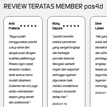
Tentu. Tim customer service pos4d tersedia selama 24 jam setiap
REVIEW TERATAS MEMBER pos4d
hari untuk membantu berbagai kebutuhan pengguna, mulai dari
proses pendaftaran, informasi akun, kendala teknis, hingga
pertanyaan umum. Layanan dapat dihubungi melalui Live Chat
maupun media komunikasi resmi yang tersedia di platform.
Andi
Rizky
Dewi
★★★★★
★★★★★
Pratama
Saputra
Lestari
"Saya sudah
"pos4d memiliki
"Hal yan
menggunakan pos4d
koleksi permainan
sukai ad
cukup lama dan
yang sangat lengkap
transaks
sangat puas dengan
dari berbagai
dan pili
kualitas platformnya.
provider terkenal.
pembaya
Proses login cepat,
Navigasi website
lengkap.
tampilan modern,
ringan dan responsif
terasa pr
serta semua menu
sehingga nyaman
saya bis
mudah dipahami.
digunakan baik
layanan 
Customer service juga
melalui smartphone
menungg
selalu memberikan
maupun komputer
2026-07-
respon yang ramah
setiap hari."
dan profesional."
2026-07-16