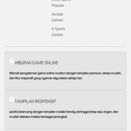
Populer
Arcade
Games
E-Sports
Games
HIBURAN GAME ONLINE
Nikmati pengalaman game online modern dengan tampilan premium, akses mudah,
dan fitur responsif yang nyaman digunakan setiap hari.
TAMPILAN RESPONSIF
pos4d dirancang dengan tampilan mobile friendly sehingga tetap rapi, ringan, dan
mudah diakses melalui berbagai perangkat.