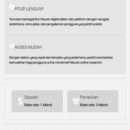
FITUR LENGKAP
Temukan berbagai fitur hiburan digital dalam satu platform dengan navigasi
sederhana, menu jelas, dan pengalaman pengguna yang lebih praktis.
AKSES MUDAH
Dengan sistem yang cepat dan tampilan yang sederhana, pos4d memberikan
kemudahan bagi pengguna untuk menikmati hiburan online masa kini.
Deposit
Penarikan
Rata-rata 1 Menit
Rata-rata 3 Menit