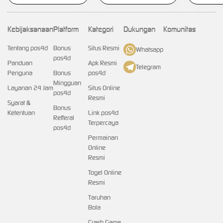
Kebijaksanaan
Platform
Kategori
Dukungan
Komunitas
Tentang pos4d
Bonus
Situs Resmi
Whatsapp
pos4d
Panduan
Apk Resmi
Telegram
Penguna
Bonus
pos4d
Mingguan
Layanan 24 Jam
Situs Online
pos4d
Resmi
Syarat &
Bonus
Ketentuan
Link pos4d
Refferal
Terpercaya
pos4d
Permainan
Online
Resmi
Togel Online
Resmi
Taruhan
Bola
Crash Game