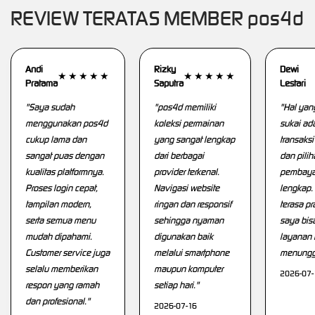
Tentu. Tim customer service pos4d tersedia selama 24 jam setiap
REVIEW TERATAS MEMBER pos4d
hari untuk membantu berbagai kebutuhan pengguna, mulai dari
proses pendaftaran, informasi akun, kendala teknis, hingga
pertanyaan umum. Layanan dapat dihubungi melalui Live Chat
maupun media komunikasi resmi yang tersedia di platform.
Andi
Rizky
Dewi
★★★★★
★★★★★
Pratama
Saputra
Lestari
"Saya sudah
"pos4d memiliki
"Hal yan
menggunakan pos4d
koleksi permainan
sukai ad
cukup lama dan
yang sangat lengkap
transaks
sangat puas dengan
dari berbagai
dan pili
kualitas platformnya.
provider terkenal.
pembaya
Proses login cepat,
Navigasi website
lengkap.
tampilan modern,
ringan dan responsif
terasa pr
serta semua menu
sehingga nyaman
saya bis
mudah dipahami.
digunakan baik
layanan 
Customer service juga
melalui smartphone
menungg
selalu memberikan
maupun komputer
2026-07-
respon yang ramah
setiap hari."
dan profesional."
2026-07-16