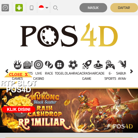
MASUK
DAFTAR
HOT
SLOTS
LIVE
RACE
TOGEL
OLAHRAGA
CRASH
ARCADE
E-
SABUNG
PROM
GAMES
CASINO
GAME
SPORTS
AYAM