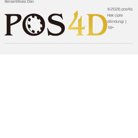
Bersertifikasi Dari
©2026 pos4d.
Hak cipta
dilindungi |
18+