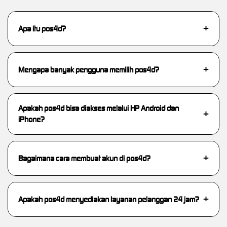
+
Apa itu pos4d?
pos4d merupakan platform hiburan online yang menghadirkan
+
berbagai pilihan permainan digital dengan teknologi modern,
Mengapa banyak pengguna memilih pos4d?
tampilan responsif, serta sistem yang mudah digunakan. Platform ini
dirancang agar pengguna dapat menikmati pengalaman yang
nyaman melalui desktop maupun smartphone dengan performa
pos4d menawarkan antarmuka yang sederhana, proses akses yang
Apakah pos4d bisa diakses melalui HP Android dan
yang stabil.
cepat, pilihan permainan yang lengkap, serta dukungan layanan
+
iPhone?
pelanggan selama 24 jam. Kombinasi tersebut menjadikan platform
ini sebagai salah satu pilihan favorit bagi pengguna yang
mengutamakan kenyamanan dan kemudahan.
Ya. pos4d telah dioptimalkan untuk berbagai perangkat seperti
+
Android, iPhone, tablet, dan komputer. Pengguna tidak perlu
Bagaimana cara membuat akun di pos4d?
khawatir mengenai tampilan maupun performa karena seluruh fitur
dapat berjalan dengan baik pada berbagai ukuran layar.
Untuk membuat akun, cukup klik tombol Daftar, isi data yang diminta
+
secara lengkap, buat username dan password yang aman, lalu
Apakah pos4d menyediakan layanan pelanggan 24 jam?
selesaikan proses verifikasi. Setelah akun berhasil dibuat, pengguna
dapat langsung mengakses seluruh fitur yang tersedia di pos4d.