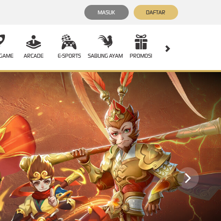
MASUK
DAFTAR
 GAME
ARCADE
E-SPORTS
SABUNG AYAM
PROMOSI