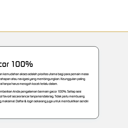
Pindai kod
untuk Un
Android 
acor 100%
an kemudahan akses adalah prioritas utama bagi para pemain masa
i tahapan atau navigasi yang membingungkan. Keunggulan paling
tal tanpa harus merogoh kocek terlalu dalam.
emberikan Anda pengalaman bermain gacor 100%. Setiap sesi
ot favorit secara lancar tanpa kendala lag. Tidak perlu membuang
maksimal. Daftar & login sekarang juga untuk membuktikan sendiri