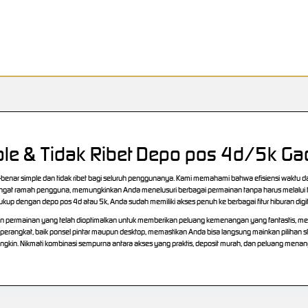
ple & Tidak Ribet Depo pos 4d/5k G
nar simple dan tidak ribet bagi seluruh penggunanya. Kami memahami bahwa efisiensi waktu d
ng sangat ramah pengguna, memungkinkan Anda menelusuri berbagai permainan tanpa harus melalu
 Cukup dengan depo pos 4d atau 5k, Anda sudah memiliki akses penuh ke berbagai fitur hiburan digi
n permainan yang telah dioptimalkan untuk memberikan peluang kemenangan yang fantastis, m
 perangkat, baik ponsel pintar maupun desktop, memastikan Anda bisa langsung mainkan pilihan sl
kin. Nikmati kombinasi sempurna antara akses yang praktis, deposit murah, dan peluang menang 