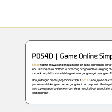
du****e
IDR
432,440.00
Mahjong Wins 3 – Black Scatter
POS4D | Game Online Sim
pos4d
hadir menawarkan pengalaman main game online yang benar-be
kini. Oleh karena itu, platform ini dirancang dengan antarmuka ya
menarik dari platform ini adalah syarat awal yang sangat terjangkau.
Hanya dengan modal yang minim tersebut,
pos 4d
menyajikan dereta
permainan didukung oleh server yang stabil dan responsif di berbagai
waktu, proses pembuatan akun dan akses masuk dibuat sesingkat mung
keseruannya!