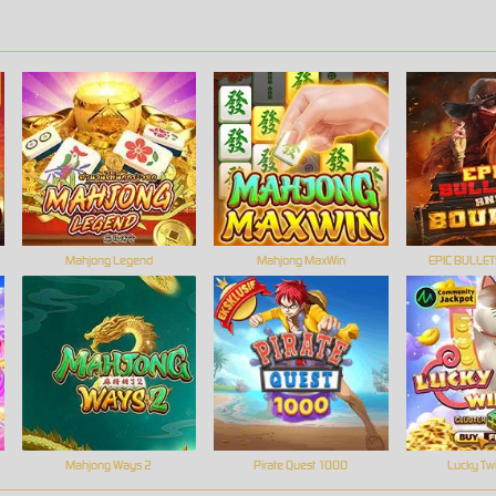
Mahjong Legend
Mahjong MaxWin
EPIC BULLE
Mahjong Ways 2
Pirate Quest 1000
Lucky Twi