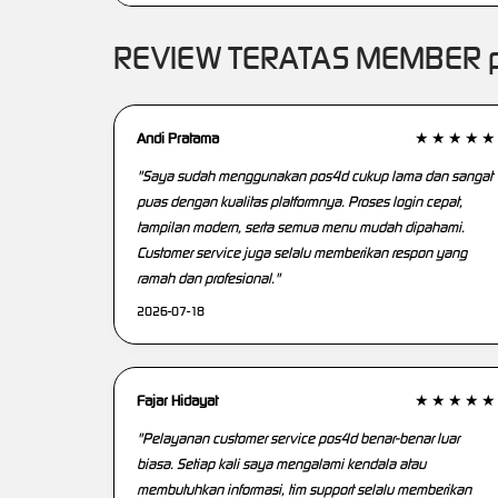
Tentu. Tim customer service pos4d tersedia selama 24 jam 
REVIEW TERATAS MEMBER 
umum. Layanan dapat dihubungi melalui Live Chat maupun m
Andi Pratama
★★★★★
"Saya sudah menggunakan pos4d cukup lama dan sangat
puas dengan kualitas platformnya. Proses login cepat,
tampilan modern, serta semua menu mudah dipahami.
Customer service juga selalu memberikan respon yang
ramah dan profesional."
2026-07-18
Fajar Hidayat
★★★★★
"Pelayanan customer service pos4d benar-benar luar
biasa. Setiap kali saya mengalami kendala atau
membutuhkan informasi, tim support selalu memberikan