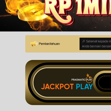
🎉 Selamat kepada me
Pemberitahuan
Anda bermain bersam
JACKPOT
PLAY