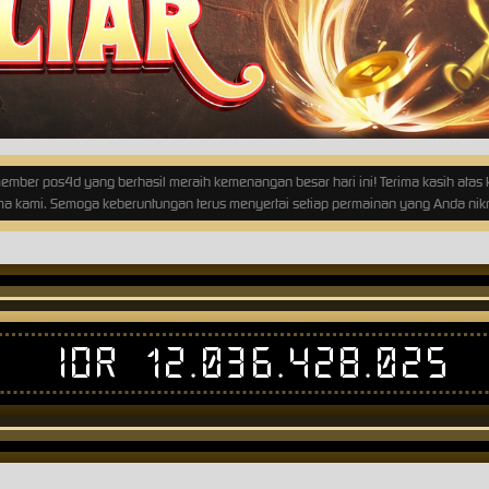
mber pos4d yang berhasil meraih kemenangan besar hari ini! Terima kasih atas
a kami. Semoga keberuntungan terus menyertai setiap permainan yang Anda nikm
IDR 12.036.430.804