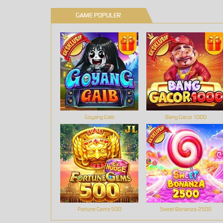
GAME POPULER
Goyang Gaib
Bang Gacor 1000
Fortune Gems 500
Sweet Bonanza 2500