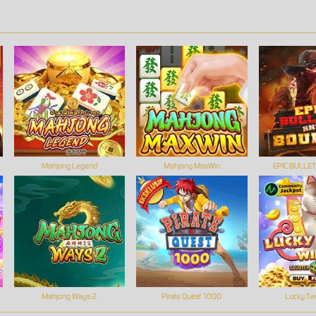
Mahjong Legend
Mahjong MaxWin
EPIC BULLE
Mahjong Ways 2
Pirate Quest 1000
Lucky Twi