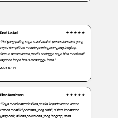
aftaran, informasi akun, kendala teknis, hingga pertanyaan
Dewi Lestari
★★★★★
"Hal yang paling saya sukai adalah proses transaksi yang
cepat dan pilihan metode pembayaran yang lengkap.
Semua proses terasa praktis sehingga saya bisa menikmati
layanan tanpa harus menunggu lama."
2026-07-14
Bima Kurniawan
★★★★★
"Saya merekomendasikan pos4d kepada teman-teman
karena memiliki performa yang stabil, sistem keamanan
yang baik, pilihan permainan yang lengkap, serta