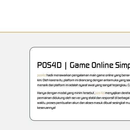
du****e
IDR
432,440.00
Mahjong Wins 3 – Black Scatter
POS4D | Game Online Sim
pos4d
hadir menawarkan pengalaman main game online yang benar-be
kini. Oleh karena itu, platform ini dirancang dengan antarmuka ya
menarik dari platform ini adalah syarat awal yang sangat terjangkau.
Hanya dengan modal yang minim tersebut,
pos 4d
menyajikan dereta
permainan didukung oleh server yang stabil dan responsif di berbagai
waktu, proses pembuatan akun dan akses masuk dibuat sesingkat mung
keseruannya!