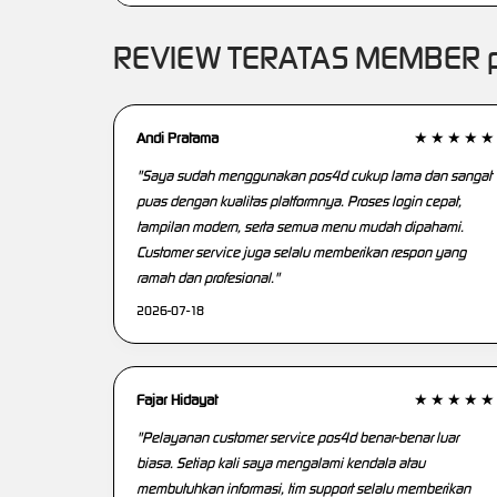
Tentu. Tim customer service pos4d tersedia selama 24 jam 
REVIEW TERATAS MEMBER 
umum. Layanan dapat dihubungi melalui Live Chat maupun m
Andi Pratama
★★★★★
"Saya sudah menggunakan pos4d cukup lama dan sangat
puas dengan kualitas platformnya. Proses login cepat,
tampilan modern, serta semua menu mudah dipahami.
Customer service juga selalu memberikan respon yang
ramah dan profesional."
2026-07-18
Fajar Hidayat
★★★★★
"Pelayanan customer service pos4d benar-benar luar
biasa. Setiap kali saya mengalami kendala atau
membutuhkan informasi, tim support selalu memberikan